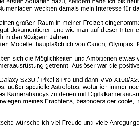
e ersten Aquarien dazu, seitdem habe ich bis heu
lumenladen weckten damals mein Interesse für da
 einen großen Raum in meiner Freizeit eingenomm
gut dokumentieren und wie man auf dieser Internet
ch in den 90zigern Jahren.
sten Modelle, hauptsächlich von Canon, Olympus, 
ben sich die Möglichkeiten und Ambitionen etwas 
eraausrüstung getrennt. Auslöser war die positive
 Galaxy S23U / Pixel 8 Pro und dann Vivo X100/X2
s, außer spezielle Astrofotos, wofür ich immer no
es Kamerahandys zu denen mit Digitalkameraausrüs
erwiegen meines Erachtens, besonders der coole, 
seite wünsche ich viel Freude und viele Anregung